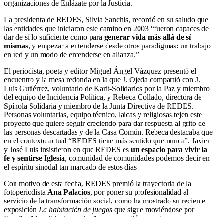
organizaciones de Enlázate por la Justicia.
La presidenta de REDES, Silvia Sanchis, recordó en su saludo que
las entidades que iniciaron este camino en 2003 “fueron capaces de
dar de sí lo suficiente como para
generar vida más allá de sí
mismas
, y empezar a entenderse desde otros paradigmas: un trabajo
en red y un modo de entenderse en alianza.”
El periodista, poeta y editor Miguel Ángel Vázquez presentó el
encuentro y la mesa redonda en la que J. Ojeda compartió con J.
Luis Gutiérrez, voluntario de Karit-Solidarios por la Paz y miembro
del equipo de Incidencia Política, y Rebeca Collado, directora de
Spínola Solidaria y miembro de la Junta Directiva de REDES.
Personas voluntarias, equipo técnico, laicas y religiosas tejen este
proyecto que quiere seguir creciendo para dar respuesta al grito de
las personas descartadas y de la Casa Común. Rebeca destacaba que
en el contexto actual “REDES tiene más sentido que nunca”. Javier
y José Luis insistieron en que REDES es
un espacio para vivir la
fe
y sentirse Iglesia
, comunidad de comunidades podemos decir en
el espíritu sinodal tan marcado de estos días
Con motivo de esta fecha, REDES premió la trayectoria de la
fotoperiodista
Ana Palacios
, por poner su profesionalidad al
servicio de la transformación social, como ha mostrado su reciente
exposición
La habitación de juegos
que sigue moviéndose por