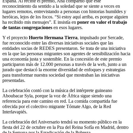
España. Al recibir el premio, Ana compartió que este
reconocimiento da sentido a la soledad que se siente a veces en
lugares remotos, entrevistando a personas con historias humildes y
heróicas, lejos de los focos. “Si estoy aquí arriba, es porque alguien
ha recibido mis mensajes”. E insistía en
poner en valor el trabajo
de tantas congregaciones
en esos lugares.
Y el proyecto
Huerto Hermana Tierra
, impulsado por Sercade,
fue reconocido entre las diversas iniciativas sociales que las
entidades socias de REDES presentaron. Se trata de una iniciativa
en la que las personas migrantes son agentes de sensibilización hacia
una economía justa y sostenible. En la concesión de este premio
participaron más de 12.000 personas a través de la web, junto a un
jurado que destacó la enorme diversidad de enfoques y estrategias
para transformar nuestra sociedad que mostraban las iniciativas
presentadas.
La celebración contó con la música del intérprete guineano
Aboubacar Syla, porque la voz de África sigue siendo una
referencia para este camino en red. La comida compartida fue
ofrecida por el colectivo migrante Tómate Algo, de la Red
Interlavapiés.
La celebración del Aniversario tendrá su momento público en la
fiesta del 22 de octubre en la Pza del Reina Sofía en Madrid, dentro
de la Semana por la Erradicación de la Pobreza.