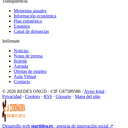
Transparencia
Memorias anuales
Información económica
Plan estratégico
Estatutos
Canal de denuncias
Infórmate
Noticias
Notas de prensa
Boletín
Agenda
Ofertas de empleo
Aula Virtual
Contacto
© 2026 REDES ONGD · CIF G87589586 ·
Aviso legal
·
Privacidad
·
Cookies
·
RSS
·
Glosario
·
Mapa del sitio
Desarrollo web
startidea.es
· agencia de innovación social
↗