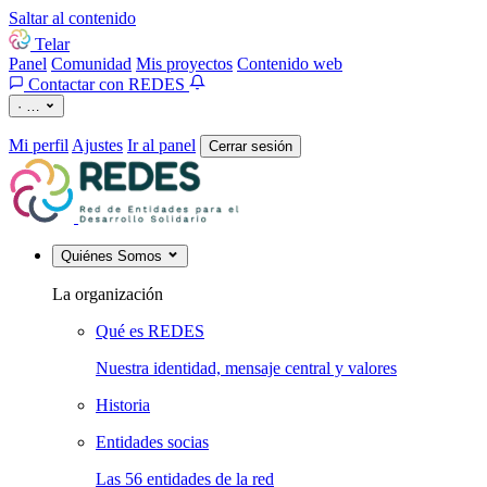
Saltar al contenido
Telar
Panel
Comunidad
Mis proyectos
Contenido web
Contactar con REDES
·
…
Mi perfil
Ajustes
Ir al panel
Cerrar sesión
Quiénes Somos
La organización
Qué es REDES
Nuestra identidad, mensaje central y valores
Historia
Entidades socias
Las 56 entidades de la red