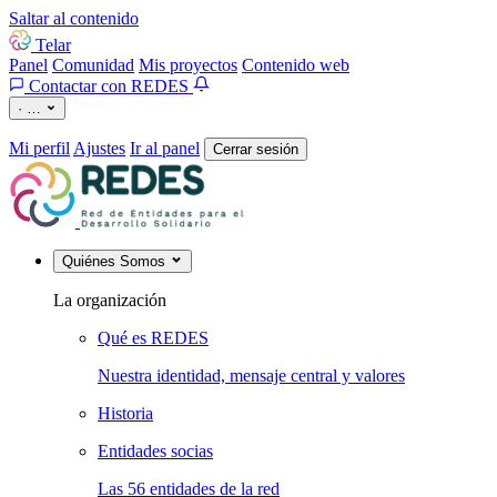
Saltar al contenido
Telar
Panel
Comunidad
Mis proyectos
Contenido web
Contactar con REDES
·
…
Mi perfil
Ajustes
Ir al panel
Cerrar sesión
Quiénes Somos
La organización
Qué es REDES
Nuestra identidad, mensaje central y valores
Historia
Entidades socias
Las 56 entidades de la red