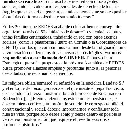
familias carismáticas
, o incluso hacernos red con otros agentes
sociales, ante las vulneraciones evidentes de derechos de los más
frágiles que estas crisis generan, cuando sabemos que solo es posible
abordarlas de forma colectiva y sumando fuerzas.”
En los 20 años que REDES acaba de celebrar hemos conseguido
organizarnos más de 50 entidades de desarrollo vinculadas a otras
tantas familias carismáticas, trabajando en red con otros agentes
sociales (como la plataforma Futuro en Común o la Coordinadora de
ONGD), con los que compartimos camino desde la indignación ante
la vulneración de derechos de las personas más frágiles.
Estamos
respondiendo a este llamado de CONFER.
El nuevo Plan
Estratégico que se ha propuesto a la próxima Asamblea de REDES
busca promover alianzas amplias y profundas junto a las personas
descartadas que reclaman sus derechos.
La religiosa oblata enmarcó su reflexión en la encíclica Laudato Si’
y el enfoque de
iniciar procesos
en el que insiste el papa Francisco,
destacando “la fuerza transformadora del proceso de Encarnación –
Redención. […] Frente a elementos estructurales persistentes, el
discernimiento crítico y un profundo sentido de corresponsabilidad
congregacional y social, debería impregnarnos y configurar toda
nuestra vida, porque solo desde abajo y desde dentro es posible la
verdadera transformación que requiere el revertir esas crisis
profundas históricas.”