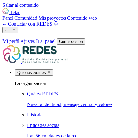
Saltar al contenido
Telar
Panel
Comunidad
Mis proyectos
Contenido web
Contactar con REDES
·
…
Mi perfil
Ajustes
Ir al panel
Cerrar sesión
Quiénes Somos
La organización
Qué es REDES
Nuestra identidad, mensaje central y valores
Historia
Entidades socias
Las 56 entidades de la red