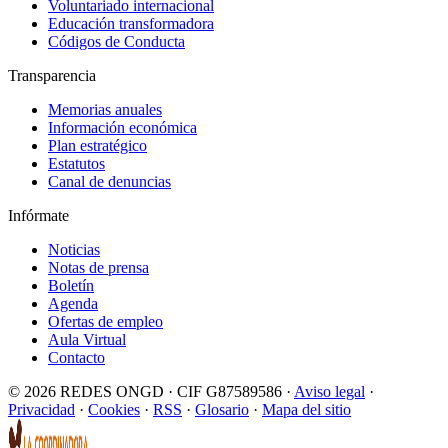
Voluntariado internacional
Educación transformadora
Códigos de Conducta
Transparencia
Memorias anuales
Información económica
Plan estratégico
Estatutos
Canal de denuncias
Infórmate
Noticias
Notas de prensa
Boletín
Agenda
Ofertas de empleo
Aula Virtual
Contacto
© 2026 REDES ONGD · CIF G87589586 ·
Aviso legal
·
Privacidad
·
Cookies
·
RSS
·
Glosario
·
Mapa del sitio