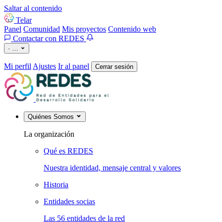
Saltar al contenido
Telar
Panel
Comunidad
Mis proyectos
Contenido web
Contactar con REDES
·
…
Mi perfil
Ajustes
Ir al panel
Cerrar sesión
Quiénes Somos
La organización
Qué es REDES
Nuestra identidad, mensaje central y valores
Historia
Entidades socias
Las 56 entidades de la red