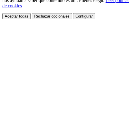
nos ayudan a saber qué contenido es útil. Puedes elegir.
Leer política
de cookies
.
Aceptar todas
Rechazar opcionales
Configurar