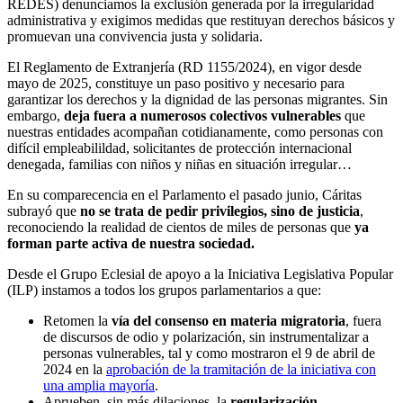
REDES) denunciamos la exclusión generada por la irregularidad
administrativa y exigimos medidas que restituyan derechos básicos y
promuevan una convivencia justa y solidaria.
El Reglamento de Extranjería (RD 1155/2024), en vigor desde
mayo de 2025, constituye un paso positivo y necesario para
garantizar los derechos y la dignidad de las personas migrantes. Sin
embargo,
deja fuera a numerosos colectivos vulnerables
que
nuestras entidades acompañan cotidianamente, como personas con
difícil empleabilildad, solicitantes de protección internacional
denegada, familias con niños y niñas en situación irregular…
En su comparecencia en el Parlamento el pasado junio, Cáritas
subrayó que
no se trata de pedir privilegios, sino de justicia
,
reconociendo la realidad de cientos de miles de personas que
ya
forman parte activa de nuestra sociedad.
Desde el Grupo Eclesial de apoyo a la Iniciativa Legislativa Popular
(ILP) instamos a todos los grupos parlamentarios a que:
Retomen la
vía del consenso en materia migratoria
, fuera
de discursos de odio y polarización, sin instrumentalizar a
personas vulnerables, tal y como mostraron el 9 de abril de
2024 en la
aprobación de la tramitación de la iniciativa con
una amplia mayoría
.
Aprueben, sin más dilaciones, la
regularización