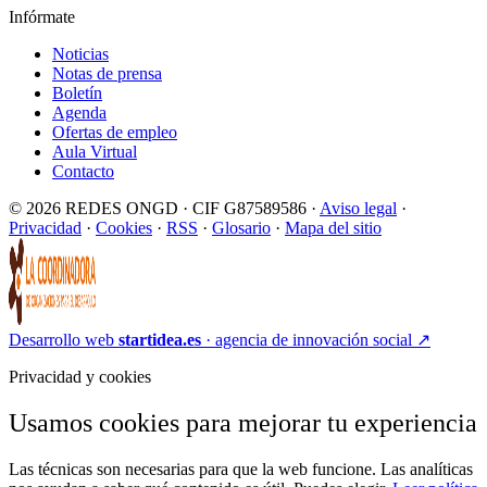
Infórmate
Noticias
Notas de prensa
Boletín
Agenda
Ofertas de empleo
Aula Virtual
Contacto
© 2026 REDES ONGD · CIF G87589586 ·
Aviso legal
·
Privacidad
·
Cookies
·
RSS
·
Glosario
·
Mapa del sitio
Desarrollo web
startidea.es
· agencia de innovación social
↗
Privacidad y cookies
Usamos cookies para mejorar tu experiencia
Las técnicas son necesarias para que la web funcione. Las analíticas