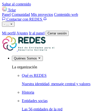
Saltar al contenido
Telar
Panel
Comunidad
Mis proyectos
Contenido web
Contactar con REDES
·
…
Mi perfil
Ajustes
Ir al panel
Cerrar sesión
Quiénes Somos
La organización
Qué es REDES
Nuestra identidad, mensaje central y valores
Historia
Entidades socias
Las 56 entidades de la red