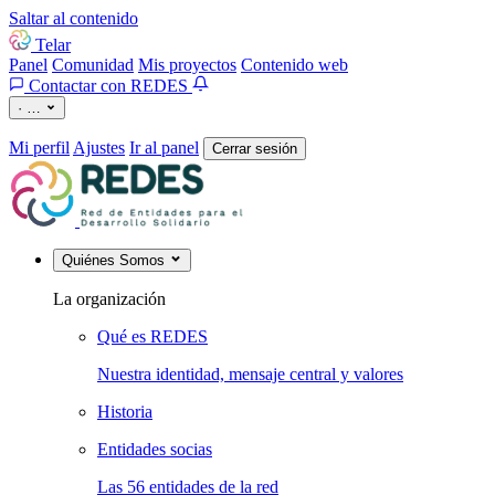
Saltar al contenido
Telar
Panel
Comunidad
Mis proyectos
Contenido web
Contactar con REDES
·
…
Mi perfil
Ajustes
Ir al panel
Cerrar sesión
Quiénes Somos
La organización
Qué es REDES
Nuestra identidad, mensaje central y valores
Historia
Entidades socias
Las 56 entidades de la red