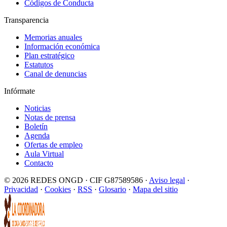
Códigos de Conducta
Transparencia
Memorias anuales
Información económica
Plan estratégico
Estatutos
Canal de denuncias
Infórmate
Noticias
Notas de prensa
Boletín
Agenda
Ofertas de empleo
Aula Virtual
Contacto
© 2026 REDES ONGD · CIF G87589586 ·
Aviso legal
·
Privacidad
·
Cookies
·
RSS
·
Glosario
·
Mapa del sitio