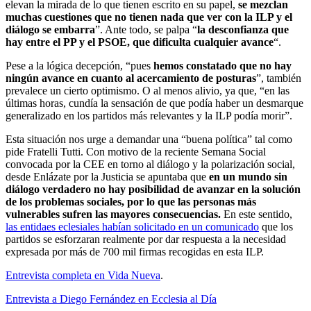
elevan la mirada de lo que tienen escrito en su papel,
se mezclan
muchas cuestiones que no tienen nada que ver con la ILP y el
diálogo se embarra
”. Ante todo, se palpa “
la desconfianza que
hay entre el PP y el PSOE, que dificulta cualquier avance
“.
Pese a la lógica decepción, “pues
hemos constatado que no hay
ningún avance en cuanto al acercamiento de posturas
”, también
prevalece un cierto optimismo. O al menos alivio, ya que, “en las
últimas horas, cundía la sensación de que podía haber un desmarque
generalizado en los partidos más relevantes y la ILP podía morir”.
Esta situación nos urge a demandar una “buena política” tal como
pide Fratelli Tutti. Con motivo de la reciente Semana Social
convocada por la CEE en torno al diálogo y la polarización social,
desde Enlázate por la Justicia se apuntaba que
en un mundo sin
diálogo verdadero no hay posibilidad de avanzar en la solución
de los problemas sociales, por lo que las personas más
vulnerables sufren las mayores consecuencias.
En este sentido,
las entidaes eclesiales habían solicitado en un comunicado
que los
partidos se esforzaran realmente por dar respuesta a la necesidad
expresada por más de 700 mil firmas recogidas en esta ILP.
Entrevista completa en Vida Nueva
.
Entrevista a Diego Fernández en Ecclesia al Día