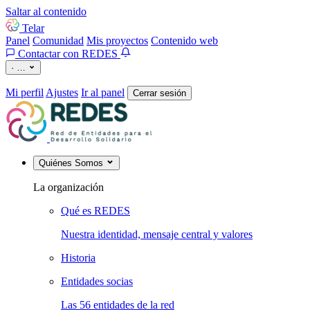
Saltar al contenido
Telar
Panel
Comunidad
Mis proyectos
Contenido web
Contactar con REDES
·
…
Mi perfil
Ajustes
Ir al panel
Cerrar sesión
Quiénes Somos
La organización
Qué es REDES
Nuestra identidad, mensaje central y valores
Historia
Entidades socias
Las 56 entidades de la red