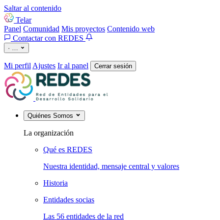
Saltar al contenido
Telar
Panel
Comunidad
Mis proyectos
Contenido web
Contactar con REDES
·
…
Mi perfil
Ajustes
Ir al panel
Cerrar sesión
Quiénes Somos
La organización
Qué es REDES
Nuestra identidad, mensaje central y valores
Historia
Entidades socias
Las 56 entidades de la red