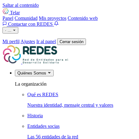
Saltar al contenido
Telar
Panel
Comunidad
Mis proyectos
Contenido web
Contactar con REDES
·
…
Mi perfil
Ajustes
Ir al panel
Cerrar sesión
Quiénes Somos
La organización
Qué es REDES
Nuestra identidad, mensaje central y valores
Historia
Entidades socias
Las 56 entidades de la red