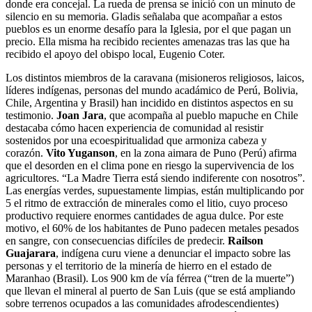
donde era concejal. La rueda de prensa se inició con un minuto de
silencio en su memoria. Gladis señalaba que acompañar a estos
pueblos es un enorme desafío para la Iglesia, por el que pagan un
precio. Ella misma ha recibido recientes amenazas tras las que ha
recibido el apoyo del obispo local, Eugenio Coter.
Los distintos miembros de la caravana (misioneros religiosos, laicos,
líderes indígenas, personas del mundo acadámico de Perú, Bolivia,
Chile, Argentina y Brasil) han incidido en distintos aspectos en su
testimonio.
Joan Jara
, que acompaña al pueblo mapuche en Chile
destacaba cómo hacen experiencia de comunidad al resistir
sostenidos por una ecoespiritualidad que armoniza cabeza y
corazón.
Vito Yuganson
, en la zona aimara de Puno (Perú) afirma
que el desorden en el clima pone en riesgo la supervivencia de los
agricultores. “La Madre Tierra está siendo indiferente con nosotros”.
Las energías verdes, supuestamente limpias, están multiplicando por
5 el ritmo de extracción de minerales como el litio, cuyo proceso
productivo requiere enormes cantidades de agua dulce. Por este
motivo, el 60% de los habitantes de Puno padecen metales pesados
en sangre, con consecuencias difíciles de predecir.
Railson
Guajarara
, indígena curu viene a denunciar el impacto sobre las
personas y el territorio de la minería de hierro en el estado de
Maranhao (Brasil). Los 900 km de vía férrea (“tren de la muerte”)
que llevan el mineral al puerto de San Luis (que se está ampliando
sobre terrenos ocupados a las comunidades afrodescendientes)