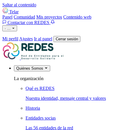
Saltar al contenido
Telar
Panel
Comunidad
Mis proyectos
Contenido web
Contactar con REDES
·
…
Mi perfil
Ajustes
Ir al panel
Cerrar sesión
Quiénes Somos
La organización
Qué es REDES
Nuestra identidad, mensaje central y valores
Historia
Entidades socias
Las 56 entidades de la red