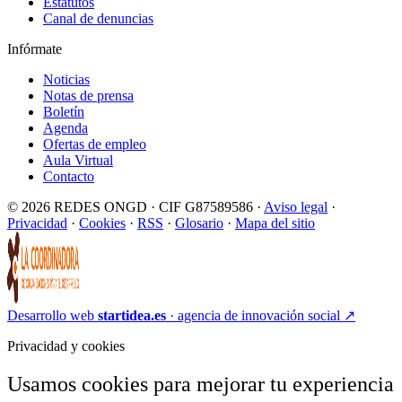
Estatutos
Canal de denuncias
Infórmate
Noticias
Notas de prensa
Boletín
Agenda
Ofertas de empleo
Aula Virtual
Contacto
© 2026 REDES ONGD · CIF G87589586 ·
Aviso legal
·
Privacidad
·
Cookies
·
RSS
·
Glosario
·
Mapa del sitio
Desarrollo web
startidea.es
· agencia de innovación social
↗
Privacidad y cookies
Usamos cookies para mejorar tu experiencia