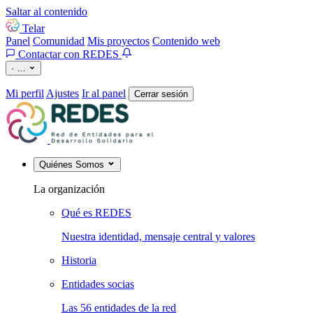
Saltar al contenido
Telar
Panel
Comunidad
Mis proyectos
Contenido web
Contactar con REDES
·
…
Mi perfil
Ajustes
Ir al panel
Cerrar sesión
Quiénes Somos
La organización
Qué es REDES
Nuestra identidad, mensaje central y valores
Historia
Entidades socias
Las 56 entidades de la red