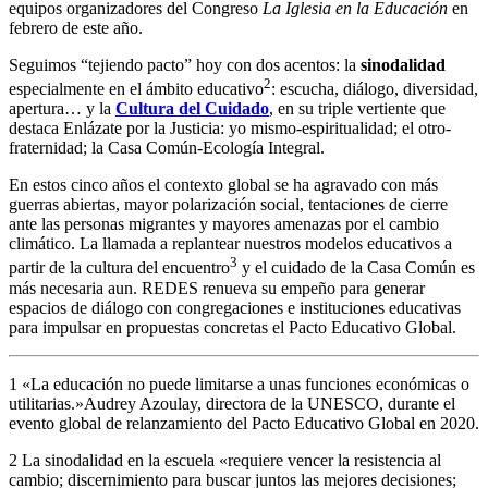
equipos organizadores del Congreso
La Iglesia en la Educación
en
febrero de este año.
Seguimos “tejiendo pacto” hoy con dos acentos: la
sinodalidad
2
especialmente en el ámbito educativo
: escucha, diálogo, diversidad,
apertura… y la
Cultura del Cuidado
, en su triple vertiente que
destaca Enlázate por la Justicia: yo mismo-espiritualidad; el otro-
fraternidad; la Casa Común-Ecología Integral.
En estos cinco años el contexto global se ha agravado con más
guerras abiertas, mayor polarización social, tentaciones de cierre
ante las personas migrantes y mayores amenazas por el cambio
climático. La llamada a replantear nuestros modelos educativos a
3
partir de la cultura del encuentro
y el cuidado de la Casa Común es
más necesaria aun. REDES renueva su empeño para generar
espacios de diálogo con congregaciones e instituciones educativas
para impulsar en propuestas concretas el Pacto Educativo Global.
1 «La educación no puede limitarse a unas funciones económicas o
utilitarias.»Audrey Azoulay, directora de la UNESCO, durante el
evento global de relanzamiento del Pacto Educativo Global en 2020.
2 La sinodalidad en la escuela «requiere vencer la resistencia al
cambio; discernimiento para buscar juntos las mejores decisiones;