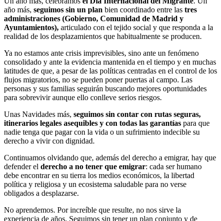
Un año más, celebramos
el Día Internacional del Migrante
. Un
año más,
seguimos sin un plan
bien coordinado entre las
tres
administraciones (Gobierno, Comunidad de Madrid y
Ayuntamientos),
articulado con el tejido social y que responda a la
realidad de los desplazamientos que habitualmente se producen.
Ya no estamos ante crisis imprevisibles, sino ante un fenómeno
consolidado y ante la evidencia mantenida en el tiempo y en muchas
latitudes de que, a pesar de las políticas centradas en el control de los
flujos migratorios, no se pueden poner puertas al campo. Las
personas y sus familias seguirán buscando mejores oportunidades
para sobrevivir aunque ello conlleve serios riesgos.
Unas Navidades más,
seguimos sin contar con rutas seguras,
itinerarios legales asequibles y con todas las garantías
para que
nadie tenga que pagar con la vida o un sufrimiento indecible su
derecho a vivir con dignidad.
Continuamos olvidando que, además del derecho a emigrar, hay que
defender el
derecho a no tener que emigrar
: cada ser humano
debe encontrar en su tierra los medios económicos, la libertad
política y religiosa y un ecosistema saludable para no verse
obligados a desplazarse.
No aprendemos. Por increíble que resulte, no nos sirve la
experiencia de años. Seguimos sin tener un plan conjunto y de