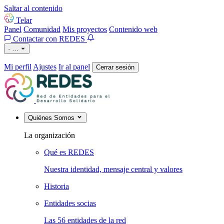
Saltar al contenido
Telar
Panel
Comunidad
Mis proyectos
Contenido web
Contactar con REDES
·
…
Mi perfil
Ajustes
Ir al panel
Cerrar sesión
Quiénes Somos
La organización
Qué es REDES
Nuestra identidad, mensaje central y valores
Historia
Entidades socias
Las 56 entidades de la red