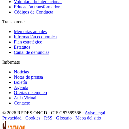
Voluntariado internacional
Educación transformadora
Códigos de Conducta
Transparencia
Memorias anuales
Información económica
Plan estratégico
Estatutos
Canal de denuncias
Infórmate
Noticias
Notas de prensa
Boletín
Agenda
Ofertas de empleo
Aula Virtual
Contacto
© 2026 REDES ONGD · CIF G87589586 ·
Aviso legal
·
Privacidad
·
Cookies
·
RSS
·
Glosario
·
Mapa del sitio