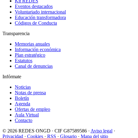
Kit REDES
Eventos destacados
Voluntariado internacional
Educación transformadora
Códigos de Conducta
Transparencia
Memorias anuales
Información económica
Plan estratégico
Estatutos
Canal de denuncias
Infórmate
Noticias
Notas de prensa
Boletín
Agenda
Ofertas de empleo
Aula Virtual
Contacto
© 2026 REDES ONGD · CIF G87589586 ·
Aviso legal
·
Privacidad
·
Cookies
·
RSS
·
Glosario
·
Mapa del sitio