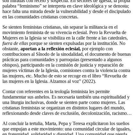
son miradas con recelo y sospecha. En sectores de Iglesia, la propia
palabra “feminismo” se interpreta en clave ideológica y se denosta;
hace falta una mirada desde la vulnerabilidad y desde el discipulado
en las comunidades cristianas concretas.
Se sienten feministas cristianas, sin separar la militancia en el
movimiento feminista de su vivencia eclesial. Pero la Revuelta de
Mujeres en la Iglesia se visibiliza en la calle frente a las catedrales,
fuera de ellas
porque se sienten expulsadas por la institución. No
obstante,
aportan a la reflexión eclesial,
por ejemplo con
contribuciones al Sínodo de la sinodalidad, el documento de buenas
prácticas para comunidades y parroquias (presentado a algunos
obispos), participando en la comisión de justicia y reparación de
mujeres víctimas de la Iglesia, comisiones contra la violencia contra
las mujeres, etc. Mucho de esto se recoge en el libro “Revuelta de
las mujeres en la Iglesia. Alzamos al voz” (2022).
Contar con referentes en la teología feminista les permite
fundamentar sus anhelos. Es necesaria también una espiritualidad y
una liturgia inclusivas, donde se sienten parte como mujeres. Las
cristianas feministas se organizan en distintos lugares del mundo,
reflexionando desde claves de exclusión, decolonización, racismo…
Al concluir la tertulia, Marta, Pepa y Teresa explicitaron los sueños
que empujan a este movimiento: una comunidad circular de iguales,
en fraternidad, solidaridad y dignidad. Una comunidad que pierda