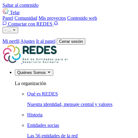
Saltar al contenido
Telar
Panel
Comunidad
Mis proyectos
Contenido web
Contactar con REDES
·
…
Mi perfil
Ajustes
Ir al panel
Cerrar sesión
Quiénes Somos
La organización
Qué es REDES
Nuestra identidad, mensaje central y valores
Historia
Entidades socias
Las 56 entidades de la red