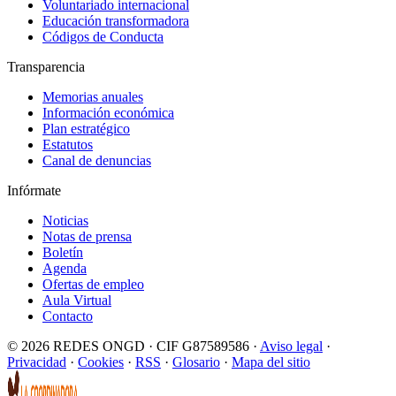
Voluntariado internacional
Educación transformadora
Códigos de Conducta
Transparencia
Memorias anuales
Información económica
Plan estratégico
Estatutos
Canal de denuncias
Infórmate
Noticias
Notas de prensa
Boletín
Agenda
Ofertas de empleo
Aula Virtual
Contacto
© 2026 REDES ONGD · CIF G87589586 ·
Aviso legal
·
Privacidad
·
Cookies
·
RSS
·
Glosario
·
Mapa del sitio