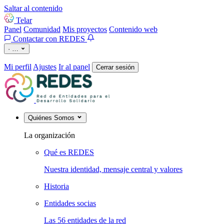
Saltar al contenido
Telar
Panel
Comunidad
Mis proyectos
Contenido web
Contactar con REDES
·
…
Mi perfil
Ajustes
Ir al panel
Cerrar sesión
Quiénes Somos
La organización
Qué es REDES
Nuestra identidad, mensaje central y valores
Historia
Entidades socias
Las 56 entidades de la red