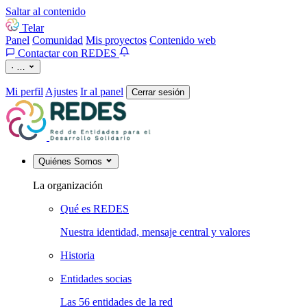
Saltar al contenido
Telar
Panel
Comunidad
Mis proyectos
Contenido web
Contactar con REDES
·
…
Mi perfil
Ajustes
Ir al panel
Cerrar sesión
Quiénes Somos
La organización
Qué es REDES
Nuestra identidad, mensaje central y valores
Historia
Entidades socias
Las 56 entidades de la red