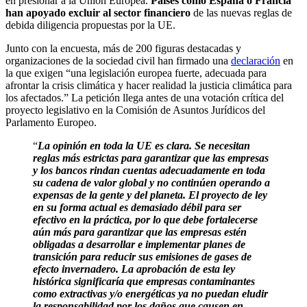
en presionar a la Unión Europea.
Países como España o Francia
han apoyado excluir al sector financiero
de las nuevas reglas de
debida diligencia propuestas por la UE.
Junto con la encuesta, más de 200 figuras destacadas y
organizaciones de la sociedad civil han firmado una
declaración
en
la que exigen “una legislación europea fuerte, adecuada para
afrontar la crisis climática y hacer realidad la justicia climática para
los afectados.” La petición llega antes de una votación crítica del
proyecto legislativo en la Comisión de Asuntos Jurídicos del
Parlamento Europeo.
“
La opinión en toda la UE es clara. Se necesitan
reglas más estrictas para garantizar que las empresas
y los bancos rindan cuentas adecuadamente en toda
su cadena de valor global y no continúen operando a
expensas de la gente y del planeta. El proyecto de ley
en su forma actual es demasiado débil para ser
efectivo en la práctica, por lo que debe fortalecerse
aún más para garantizar que las empresas estén
obligadas a desarrollar e implementar planes de
transición para reducir sus emisiones de gases de
efecto invernadero. La aprobación de esta ley
histórica significaría que empresas contaminantes
como extractivas y/o energéticas ya no puedan eludir
la responsabilidad por los daños que causen en