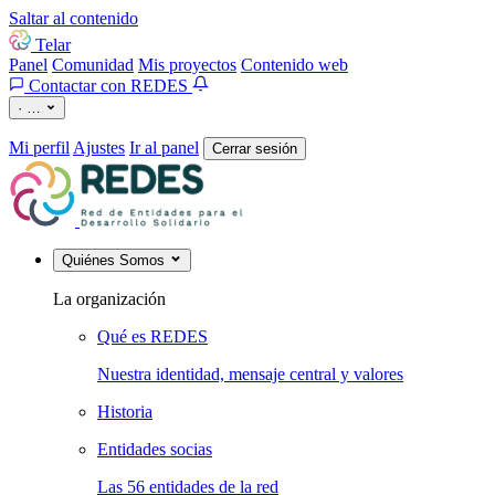
Saltar al contenido
Telar
Panel
Comunidad
Mis proyectos
Contenido web
Contactar con REDES
·
…
Mi perfil
Ajustes
Ir al panel
Cerrar sesión
Quiénes Somos
La organización
Qué es REDES
Nuestra identidad, mensaje central y valores
Historia
Entidades socias
Las 56 entidades de la red