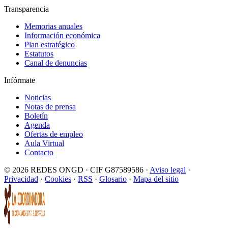
Transparencia
Memorias anuales
Información económica
Plan estratégico
Estatutos
Canal de denuncias
Infórmate
Noticias
Notas de prensa
Boletín
Agenda
Ofertas de empleo
Aula Virtual
Contacto
© 2026 REDES ONGD · CIF G87589586 ·
Aviso legal
·
Privacidad
·
Cookies
·
RSS
·
Glosario
·
Mapa del sitio