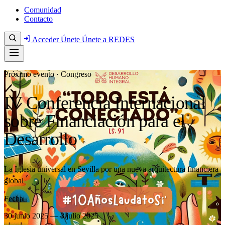
Comunidad
Contacto
Acceder
Únete
Únete a REDES
Próximo evento · Congreso
IV Conferencia Internacional
sobre Financiación para el
Desarrollo
La Iglesia universal en Sevilla por una nueva arquitectura financiera
global
Fecha
30 junio 2025 — 3 julio 2025