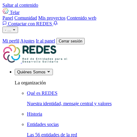
Saltar al contenido
Telar
Panel
Comunidad
Mis proyectos
Contenido web
Contactar con REDES
·
…
Mi perfil
Ajustes
Ir al panel
Cerrar sesión
Quiénes Somos
La organización
Qué es REDES
Nuestra identidad, mensaje central y valores
Historia
Entidades socias
Las 56 entidades de la red