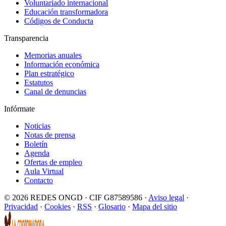
Voluntariado internacional
Educación transformadora
Códigos de Conducta
Transparencia
Memorias anuales
Información económica
Plan estratégico
Estatutos
Canal de denuncias
Infórmate
Noticias
Notas de prensa
Boletín
Agenda
Ofertas de empleo
Aula Virtual
Contacto
© 2026 REDES ONGD · CIF G87589586 ·
Aviso legal
·
Privacidad
·
Cookies
·
RSS
·
Glosario
·
Mapa del sitio