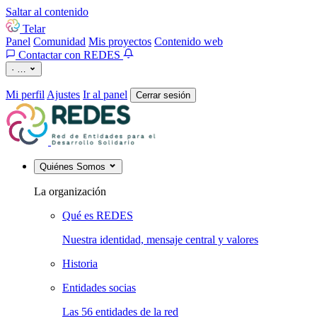
Saltar al contenido
Telar
Panel
Comunidad
Mis proyectos
Contenido web
Contactar con REDES
·
…
Mi perfil
Ajustes
Ir al panel
Cerrar sesión
Quiénes Somos
La organización
Qué es REDES
Nuestra identidad, mensaje central y valores
Historia
Entidades socias
Las 56 entidades de la red