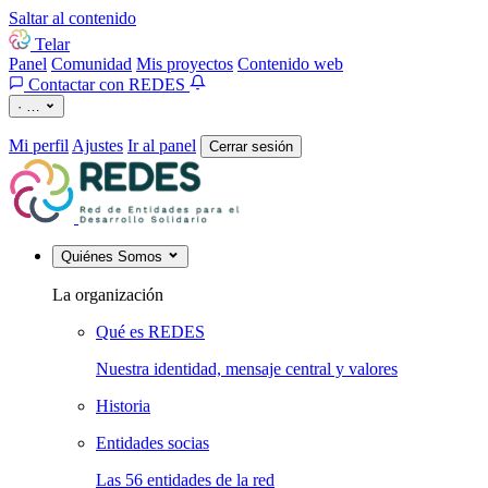
Saltar al contenido
Telar
Panel
Comunidad
Mis proyectos
Contenido web
Contactar con REDES
·
…
Mi perfil
Ajustes
Ir al panel
Cerrar sesión
Quiénes Somos
La organización
Qué es REDES
Nuestra identidad, mensaje central y valores
Historia
Entidades socias
Las 56 entidades de la red