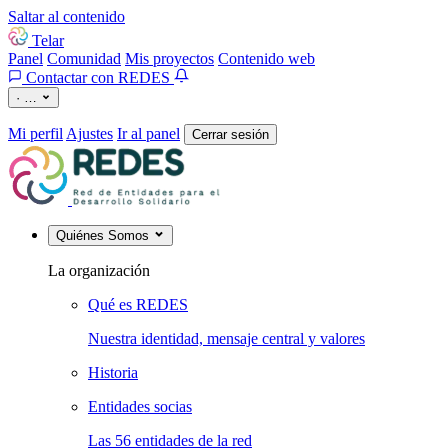
Saltar al contenido
Telar
Panel
Comunidad
Mis proyectos
Contenido web
Contactar con REDES
·
…
Mi perfil
Ajustes
Ir al panel
Cerrar sesión
Quiénes Somos
La organización
Qué es REDES
Nuestra identidad, mensaje central y valores
Historia
Entidades socias
Las 56 entidades de la red