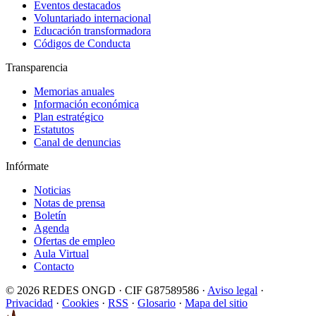
Eventos destacados
Voluntariado internacional
Educación transformadora
Códigos de Conducta
Transparencia
Memorias anuales
Información económica
Plan estratégico
Estatutos
Canal de denuncias
Infórmate
Noticias
Notas de prensa
Boletín
Agenda
Ofertas de empleo
Aula Virtual
Contacto
© 2026 REDES ONGD · CIF G87589586 ·
Aviso legal
·
Privacidad
·
Cookies
·
RSS
·
Glosario
·
Mapa del sitio