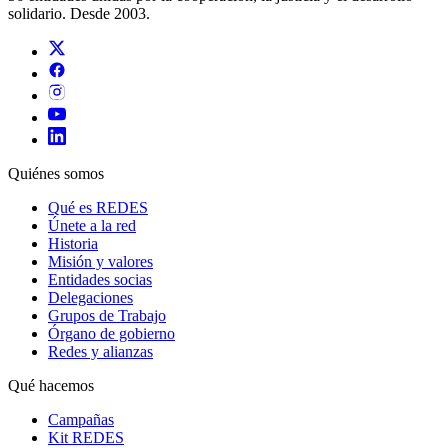
solidario. Desde 2003.
Quiénes somos
Qué es REDES
Únete a la red
Historia
Misión y valores
Entidades socias
Delegaciones
Grupos de Trabajo
Órgano de gobierno
Redes y alianzas
Qué hacemos
Campañas
Kit REDES