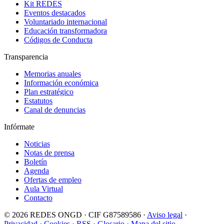
Kit REDES
Eventos destacados
Voluntariado internacional
Educación transformadora
Códigos de Conducta
Transparencia
Memorias anuales
Información económica
Plan estratégico
Estatutos
Canal de denuncias
Infórmate
Noticias
Notas de prensa
Boletín
Agenda
Ofertas de empleo
Aula Virtual
Contacto
© 2026 REDES ONGD · CIF G87589586 ·
Aviso legal
·
Privacidad
·
Cookies
·
RSS
·
Glosario
·
Mapa del sitio