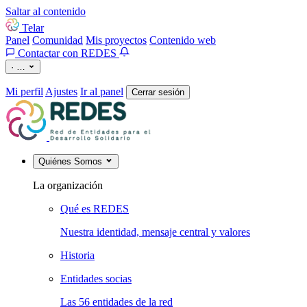
Saltar al contenido
Telar
Panel
Comunidad
Mis proyectos
Contenido web
Contactar con REDES
·
…
Mi perfil
Ajustes
Ir al panel
Cerrar sesión
Quiénes Somos
La organización
Qué es REDES
Nuestra identidad, mensaje central y valores
Historia
Entidades socias
Las 56 entidades de la red